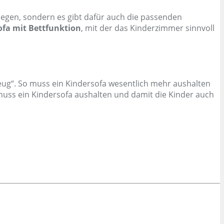
liegen, sondern es gibt dafür auch die passenden
ofa mit Bettfunktion
, mit der das Kinderzimmer sinnvoll
eug“. So muss ein Kindersofa wesentlich mehr aushalten
 muss ein Kindersofa aushalten und damit die Kinder auch