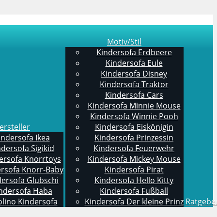
Motiv/Stil
Kindersofa Erdbeere
Kindersofa Eule
Kindersofa Disney
Kindersofa Traktor
Kindersofa Cars
Kindersofa Minnie Mouse
Kindersofa Winnie Pooh
ersteller
Kindersofa Eiskönigin
indersofa Ikea
Kindersofa Prinzessin
dersofa Sigikid
Kindersofa Feuerwehr
ersofa Knorrtoys
Kindersofa Mickey Mouse
rsofa Knorr-Baby
Kindersofa Pirat
dersofa Glubschi
Kindersofa Hello Kitty
ndersofa Haba
Kindersofa Fußball
olino Kindersofa
Kindersofa Der kleine Prinz
Ratgebe