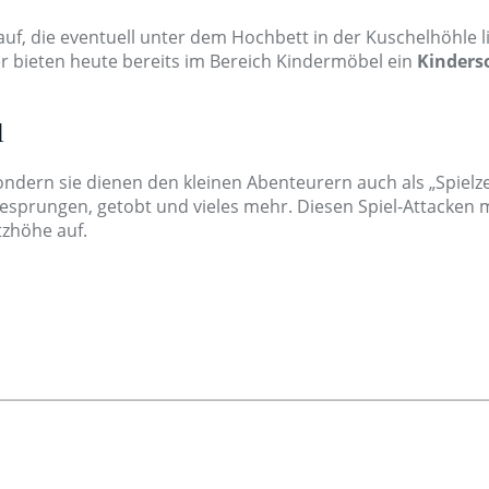
auf, die eventuell unter dem Hochbett in der Kuschelhöhle 
er bieten heute bereits im Bereich Kindermöbel ein
Kinders
l
ndern sie dienen den kleinen Abenteurern auch als „Spielz
 gesprungen, getobt und vieles mehr. Diesen Spiel-Attacken
tzhöhe auf.