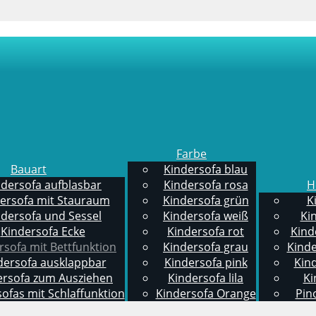
Farbe
Bauart
Kindersofa blau
ndersofa aufblasbar
Kindersofa rosa
H
ersofa mit Stauraum
Kindersofa grün
K
ndersofa und Sessel
Kindersofa weiß
Kin
Kindersofa Ecke
Kindersofa rot
Kind
rsofa mit Bettfunktion
Kindersofa grau
Kinde
dersofa ausklappbar
Kindersofa pink
Kin
ersofa zum Ausziehen
Kindersofa lila
Ki
ofas mit Schlaffunktion
Kindersofa Orange
Pin