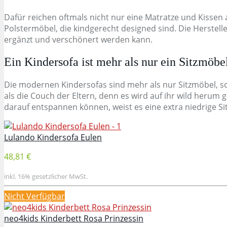
Dafür reichen oftmals nicht nur eine Matratze und Kissen 
Polstermöbel, die kindgerecht designed sind. Die Herstell
ergänzt und verschönert werden kann.
Ein Kindersofa ist mehr als nur ein Sitzmöbe
Die modernen Kindersofas sind mehr als nur Sitzmöbel, so
als die Couch der Eltern, denn es wird auf ihr wild herum
darauf entspannen können, weist es eine extra niedrige Si
Lulando Kindersofa Eulen
48,81 €
inkl. 16% gesetzlicher MwSt.
Nicht Verfügbar
neo4kids Kinderbett Rosa Prinzessin