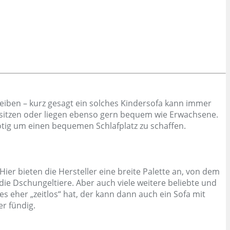
leiben – kurz gesagt ein solches Kindersofa kann immer
 sitzen oder liegen ebenso gern bequem wie Erwachsene.
tig um einen bequemen Schlafplatz zu schaffen.
Hier bieten die Hersteller eine breite Palette an, von dem
 die Dschungeltiere. Aber auch viele weitere beliebte und
 es eher „zeitlos“ hat, der kann dann auch ein Sofa mit
er fündig.