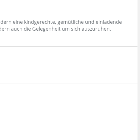
ndern eine kindgerechte, gemütliche und einladende
ndern auch die Gelegenheit um sich auszuruhen.