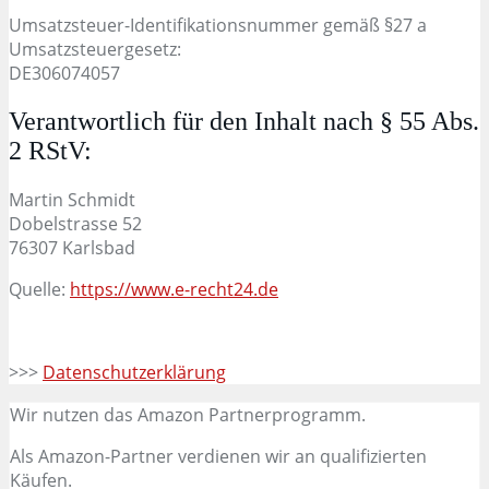
Umsatzsteuer-Identifikationsnummer gemäß §27 a
Umsatzsteuergesetz:
DE306074057
Verantwortlich für den Inhalt nach § 55 Abs.
2 RStV:
Martin Schmidt
Dobelstrasse 52
76307 Karlsbad
Quelle:
https://www.e-recht24.de
>>>
Datenschutzerklärung
Wir nutzen das Amazon Partnerprogramm.
Als Amazon-Partner verdienen wir an qualifizierten
Käufen.