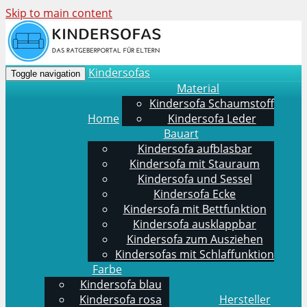
Skip to main content
Kindersofas
Toggle navigation
Material
Kindersofa Schaumstoff
Home
Kindersofa Leder
Bauart
Kindersofa aufblasbar
Kindersofa mit Stauraum
Kindersofa und Sessel
Kindersofa Ecke
Kindersofa mit Bettfunktion
Kindersofa ausklappbar
Kindersofa zum Ausziehen
Kindersofas mit Schlaffunktion
Farbe
Kindersofa blau
Kindersofa rosa
Hersteller