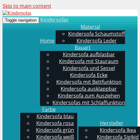
Skip to main content
Kindersofas
Toggle navigation
Material
Kindersofa Schaumstoff
Home
Kindersofa Leder
Bauart
Kindersofa aufblasbar
Kindersofa mit Stauraum
Kindersofa und Sessel
Kindersofa Ecke
Kindersofa mit Bettfunktion
Kindersofa ausklappbar
Kindersofa zum Ausziehen
Kindersofas mit Schlaffunktion
Farbe
Kindersofa blau
Kindersofa rosa
Hersteller
Kindersofa grün
Kindersofa Ikea
Kindersofa weiß
Kindersofa Sigikid