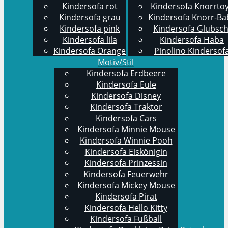
Kindersofa rot
Kindersofa Knorrto
Kindersofa grau
Kindersofa Knorr-Ba
Kindersofa pink
Kindersofa Glubsch
Kindersofa lila
Kindersofa Haba
Kindersofa Orange
Pinolino Kindersof
Motiv/Stil
Kindersofa Erdbeere
Kindersofa Eule
Kindersofa Disney
Kindersofa Traktor
Kindersofa Cars
Kindersofa Minnie Mouse
Kindersofa Winnie Pooh
Kindersofa Eiskönigin
Kindersofa Prinzessin
Kindersofa Feuerwehr
Kindersofa Mickey Mouse
Kindersofa Pirat
Kindersofa Hello Kitty
Kindersofa Fußball