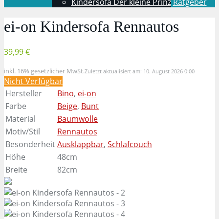
Kindersofa Der kleine Prinz
Ratgeber
ei-on Kindersofa Rennautos
39,99 €
inkl. 16% gesetzlicher MwSt.
Zuletzt aktualisiert am: 10. August 2026 0:00
Nicht Verfügbar
Hersteller
Bino
,
ei-on
Farbe
Beige
,
Bunt
Material
Baumwolle
Motiv/Stil
Rennautos
Besonderheit
Ausklappbar
,
Schlafcouch
Höhe
48cm
Breite
82cm