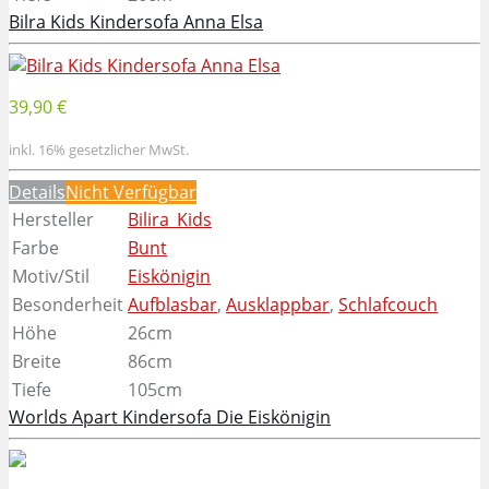
Bilra Kids Kindersofa Anna Elsa
39,90 €
inkl. 16% gesetzlicher MwSt.
Details
Nicht Verfügbar
Hersteller
Bilira_Kids
Farbe
Bunt
Motiv/Stil
Eiskönigin
Besonderheit
Aufblasbar
,
Ausklappbar
,
Schlafcouch
Höhe
26cm
Breite
86cm
Tiefe
105cm
Worlds Apart Kindersofa Die Eiskönigin