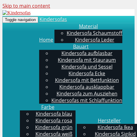
Skip to main content
Kindersofas
Toggle navigation
Material
Kindersofa Schaumstoff
Home
Kindersofa Leder
Bauart
Kindersofa aufblasbar
Kindersofa mit Stauraum
Kindersofa und Sessel
Kindersofa Ecke
Kindersofa mit Bettfunktion
Kindersofa ausklappbar
Kindersofa zum Ausziehen
Kindersofas mit Schlaffunktion
Farbe
Kindersofa blau
Kindersofa rosa
Hersteller
Kindersofa grün
Kindersofa Ikea
Kindersofa weiß
Kindersofa Sigikid