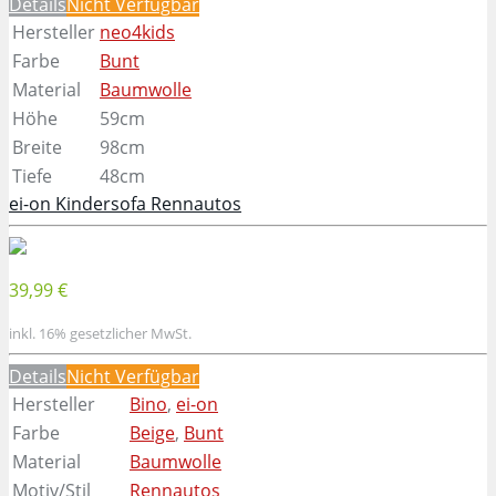
Details
Nicht Verfügbar
Hersteller
neo4kids
Farbe
Bunt
Material
Baumwolle
Höhe
59cm
Breite
98cm
Tiefe
48cm
ei-on Kindersofa Rennautos
39,99 €
inkl. 16% gesetzlicher MwSt.
Details
Nicht Verfügbar
Hersteller
Bino
,
ei-on
Farbe
Beige
,
Bunt
Material
Baumwolle
Motiv/Stil
Rennautos