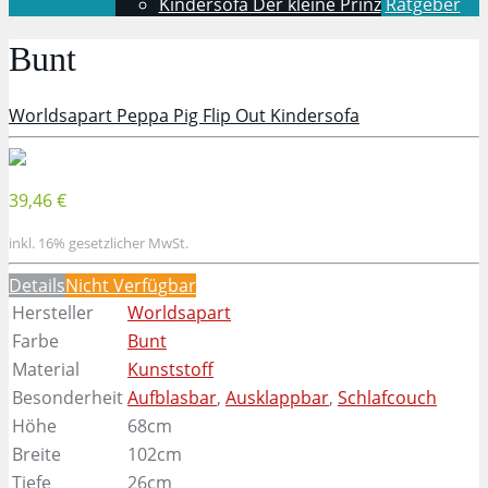
Kindersofa Der kleine Prinz
Ratgeber
Bunt
Worldsapart Peppa Pig Flip Out Kindersofa
39,46 €
inkl. 16% gesetzlicher MwSt.
Details
Nicht Verfügbar
Hersteller
Worldsapart
Farbe
Bunt
Material
Kunststoff
Besonderheit
Aufblasbar
,
Ausklappbar
,
Schlafcouch
Höhe
68cm
Breite
102cm
Tiefe
26cm