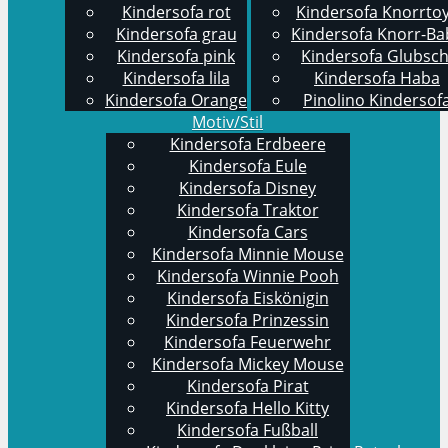
Kindersofa rot
Kindersofa Knorrto
Kindersofa grau
Kindersofa Knorr-Ba
Kindersofa pink
Kindersofa Glubsch
Kindersofa lila
Kindersofa Haba
Kindersofa Orange
Pinolino Kindersof
Motiv/Stil
Kindersofa Erdbeere
Kindersofa Eule
Kindersofa Disney
Kindersofa Traktor
Kindersofa Cars
Kindersofa Minnie Mouse
Kindersofa Winnie Pooh
Kindersofa Eiskönigin
Kindersofa Prinzessin
Kindersofa Feuerwehr
Kindersofa Mickey Mouse
Kindersofa Pirat
Kindersofa Hello Kitty
Kindersofa Fußball