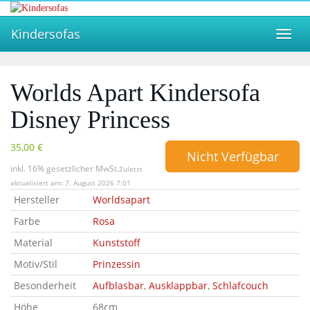
Skip
to
Kindersofas
main
Toggl
content
navig
Worlds Apart Kindersofa
Disney Princess
35,00 €
Nicht Verfügbar
inkl. 16% gesetzlicher MwSt.
Zuletzt
aktualisiert am: 7. August 2026 7:01
Hersteller
Worldsapart
Farbe
Rosa
Material
Kunststoff
Motiv/Stil
Prinzessin
Besonderheit
Aufblasbar
,
Ausklappbar
,
Schlafcouch
Höhe
68cm