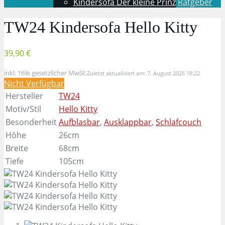
Kindersofa Der kleine Prinz
Ratgeber
TW24 Kindersofa Hello Kitty
39,90 €
inkl. 16% gesetzlicher MwSt.
Zuletzt aktualisiert am: 7. August 2026 18:22
Nicht Verfügbar
Hersteller
TW24
Motiv/Stil
Hello Kitty
Besonderheit
Aufblasbar
,
Ausklappbar
,
Schlafcouch
Höhe
26cm
Breite
68cm
Tiefe
105cm