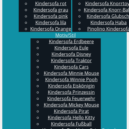
Kindersofa rot
Kindersofa Knorrto
Kindersofa grau
Kindersofa Knorr-Ba
Kindersofa pink
Kindersofa Glubsch
Kindersofa lila
Kindersofa Haba
Kindersofa Orange
Pinolino Kindersof
Motiv/Stil
Kindersofa Erdbeere
Kindersofa Eule
Kindersofa Disney
Kindersofa Traktor
Kindersofa Cars
Kindersofa Minnie Mouse
Kindersofa Winnie Pooh
Kindersofa Eiskönigin
Kindersofa Prinzessin
Kindersofa Feuerwehr
Kindersofa Mickey Mouse
Kindersofa Pirat
Kindersofa Hello Kitty
Kindersofa Fußball