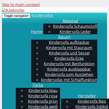
Skip to main content
Kindersofas
Toggle navigation
Material
Kindersofa Schaumstoff
Home
Kindersofa Leder
Bauart
Kindersofa aufblasbar
Kindersofa mit Stauraum
Kindersofa und Sessel
Kindersofa Ecke
Kindersofa mit Bettfunktion
Kindersofa ausklappbar
Kindersofa zum Ausziehen
Kindersofas mit Schlaffunktion
Farbe
Kindersofa blau
Kindersofa rosa
Hersteller
Kindersofa grün
Kindersofa Ikea
Kindersofa weiß
Kindersofa Sigikid