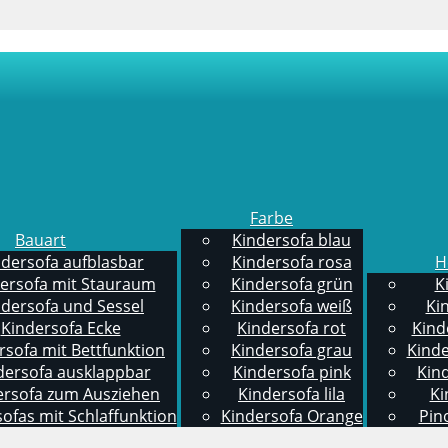
Farbe
Bauart
Kindersofa blau
ndersofa aufblasbar
Kindersofa rosa
H
ersofa mit Stauraum
Kindersofa grün
K
ndersofa und Sessel
Kindersofa weiß
Kin
Kindersofa Ecke
Kindersofa rot
Kind
rsofa mit Bettfunktion
Kindersofa grau
Kinde
dersofa ausklappbar
Kindersofa pink
Kin
ersofa zum Ausziehen
Kindersofa lila
Ki
ofas mit Schlaffunktion
Kindersofa Orange
Pin