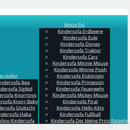
Motiv/Stil
Kindersofa Erdbeere
Kindersofa Eule
Kindersofa Disney
Kindersofa Traktor
Kindersofa Cars
Kindersofa Minnie Mouse
Kindersofa Winnie Pooh
ersteller
Kindersofa Eiskönigin
indersofa Ikea
Kindersofa Prinzessin
dersofa Sigikid
Kindersofa Feuerwehr
ersofa Knorrtoys
Kindersofa Mickey Mouse
rsofa Knorr-Baby
Kindersofa Pirat
dersofa Glubschi
Kindersofa Hello Kitty
ndersofa Haba
Kindersofa Fußball
olino Kindersofa
Kindersofa Der kleine Prinz
Ratgebe