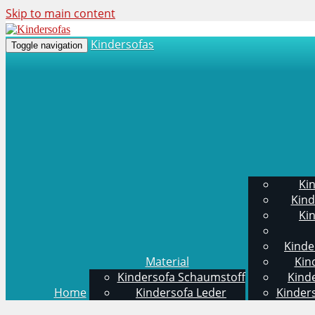
Skip to main content
Kindersofas
Toggle navigation
Ki
Kind
Ki
Kinde
Material
Kin
Kindersofa Schaumstoff
Kind
Home
Kindersofa Leder
Kinders