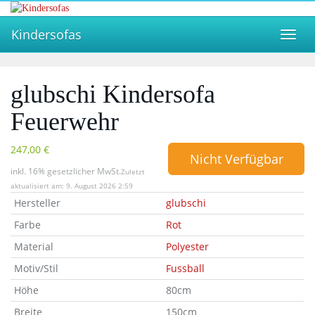
Skip
to
Kindersofas
main
Toggl
content
navig
glubschi Kindersofa
Feuerwehr
247,00 €
Nicht Verfügbar
inkl. 16% gesetzlicher MwSt.
Zuletzt
aktualisiert am: 9. August 2026 2:59
Hersteller
glubschi
Farbe
Rot
Material
Polyester
Motiv/Stil
Fussball
Höhe
80cm
Breite
150cm