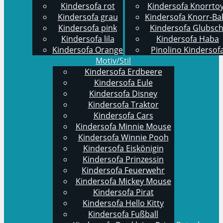
Kindersofa rot
Kindersofa Knorrto
Kindersofa grau
Kindersofa Knorr-Ba
Kindersofa pink
Kindersofa Glubsch
Kindersofa lila
Kindersofa Haba
Kindersofa Orange
Pinolino Kindersof
Motiv/Stil
Kindersofa Erdbeere
Kindersofa Eule
Kindersofa Disney
Kindersofa Traktor
Kindersofa Cars
Kindersofa Minnie Mouse
Kindersofa Winnie Pooh
Kindersofa Eiskönigin
Kindersofa Prinzessin
Kindersofa Feuerwehr
Kindersofa Mickey Mouse
Kindersofa Pirat
Kindersofa Hello Kitty
Kindersofa Fußball