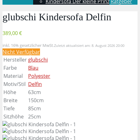
Kindersofa Der kleine Prinz
Ratgeber
glubschi Kindersofa Delfin
389,00 €
inkl. 16% gesetzlicher MwSt.
Zuletzt aktualisiert am: 8. August 2026 20:00
Nicht Verfügbar
Hersteller
glubschi
Farbe
Blau
Material
Polyester
Motiv/Stil
Delfin
Höhe
63cm
Breite
150cm
Tiefe
85cm
Sitzhöhe
25cm