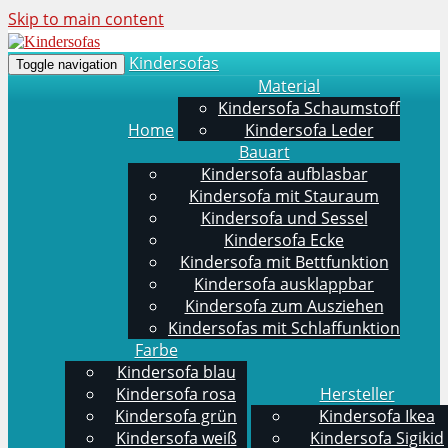
Skip to main content
Kindersofas
Toggle navigation
Material
Kindersofa Schaumstoff
Home
Kindersofa Leder
Bauart
Kindersofa aufblasbar
Kindersofa mit Stauraum
Kindersofa und Sessel
Kindersofa Ecke
Kindersofa mit Bettfunktion
Kindersofa ausklappbar
Kindersofa zum Ausziehen
Kindersofas mit Schlaffunktion
Farbe
Kindersofa blau
Kindersofa rosa
Hersteller
Kindersofa grün
Kindersofa Ikea
Kindersofa weiß
Kindersofa Sigikid