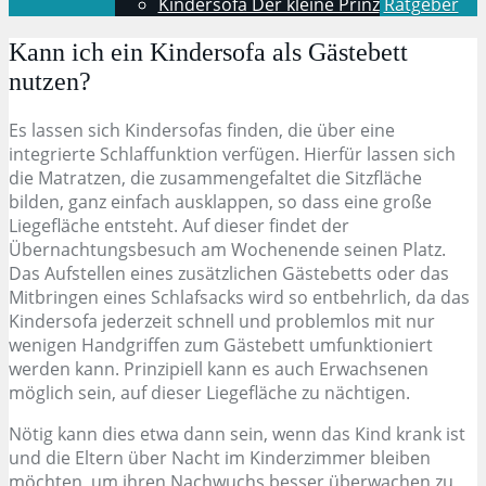
Kindersofa Der kleine Prinz
Ratgeber
Kann ich ein Kindersofa als Gästebett
nutzen?
Es lassen sich Kindersofas finden, die über eine
integrierte Schlaffunktion verfügen. Hierfür lassen sich
die Matratzen, die zusammengefaltet die Sitzfläche
bilden, ganz einfach ausklappen, so dass eine große
Liegefläche entsteht. Auf dieser findet der
Übernachtungsbesuch am Wochenende seinen Platz.
Das Aufstellen eines zusätzlichen Gästebetts oder das
Mitbringen eines Schlafsacks wird so entbehrlich, da das
Kindersofa jederzeit schnell und problemlos mit nur
wenigen Handgriffen zum Gästebett umfunktioniert
werden kann. Prinzipiell kann es auch Erwachsenen
möglich sein, auf dieser Liegefläche zu nächtigen.
Nötig kann dies etwa dann sein, wenn das Kind krank ist
und die Eltern über Nacht im Kinderzimmer bleiben
möchten, um ihren Nachwuchs besser überwachen zu