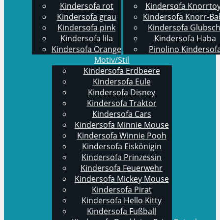
Kindersofa rot
Kindersofa Knorrto
Kindersofa grau
Kindersofa Knorr-Ba
Kindersofa pink
Kindersofa Glubsch
Kindersofa lila
Kindersofa Haba
Kindersofa Orange
Pinolino Kindersof
Motiv/Stil
Kindersofa Erdbeere
Kindersofa Eule
Kindersofa Disney
Kindersofa Traktor
Kindersofa Cars
Kindersofa Minnie Mouse
Kindersofa Winnie Pooh
Kindersofa Eiskönigin
Kindersofa Prinzessin
Kindersofa Feuerwehr
Kindersofa Mickey Mouse
Kindersofa Pirat
Kindersofa Hello Kitty
Kindersofa Fußball