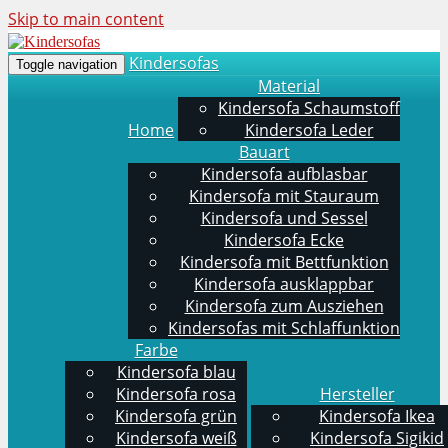
Skip to main content
Kindersofas
Toggle navigation
Material
Kindersofa Schaumstoff
Home
Kindersofa Leder
Bauart
Kindersofa aufblasbar
Kindersofa mit Stauraum
Kindersofa und Sessel
Kindersofa Ecke
Kindersofa mit Bettfunktion
Kindersofa ausklappbar
Kindersofa zum Ausziehen
Kindersofas mit Schlaffunktion
Farbe
Kindersofa blau
Kindersofa rosa
Hersteller
Kindersofa grün
Kindersofa Ikea
Kindersofa weiß
Kindersofa Sigikid