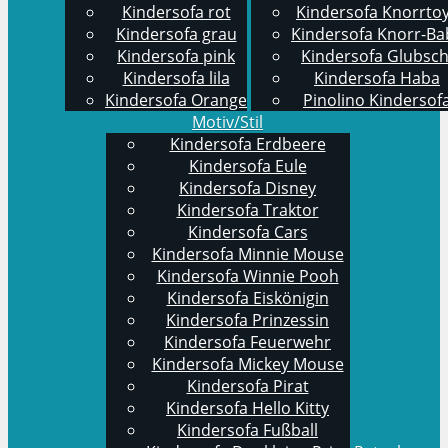
Kindersofa rot
Kindersofa Knorrto
Kindersofa grau
Kindersofa Knorr-Ba
Kindersofa pink
Kindersofa Glubsch
Kindersofa lila
Kindersofa Haba
Kindersofa Orange
Pinolino Kindersof
Motiv/Stil
Kindersofa Erdbeere
Kindersofa Eule
Kindersofa Disney
Kindersofa Traktor
Kindersofa Cars
Kindersofa Minnie Mouse
Kindersofa Winnie Pooh
Kindersofa Eiskönigin
Kindersofa Prinzessin
Kindersofa Feuerwehr
Kindersofa Mickey Mouse
Kindersofa Pirat
Kindersofa Hello Kitty
Kindersofa Fußball