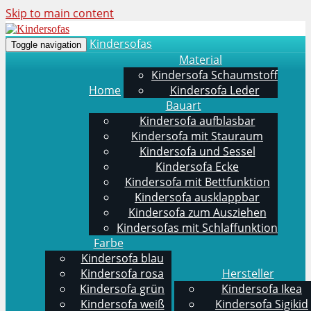
Skip to main content
Kindersofas
Toggle navigation
Material
Kindersofa Schaumstoff
Home
Kindersofa Leder
Bauart
Kindersofa aufblasbar
Kindersofa mit Stauraum
Kindersofa und Sessel
Kindersofa Ecke
Kindersofa mit Bettfunktion
Kindersofa ausklappbar
Kindersofa zum Ausziehen
Kindersofas mit Schlaffunktion
Farbe
Kindersofa blau
Kindersofa rosa
Hersteller
Kindersofa grün
Kindersofa Ikea
Kindersofa weiß
Kindersofa Sigikid